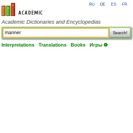
RU
DE
ES
FR
en-academic.com
Academic Dictionaries and Encyclopedias
Search!
Interpretations
Translations
Books
Игры ⚽