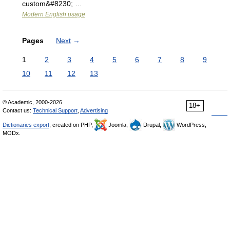
custom&#8230; …
Modern English usage
Pages
Next
→
1
2
3
4
5
6
7
8
9
10
11
12
13
© Academic, 2000-2026
18+
Contact us:
Technical Support
,
Advertising
Dictionaries export
, created on PHP,
Joomla,
Drupal,
WordPress,
MODx.