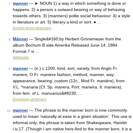
manner
— ► NOUN 1) a way in which something is done or
7
happens. 2) a person s outward bearing or way of behaving
towards others. 3) (manners) polite social behaviour. 4) a style
in literature or art. 5) literary a kind or sort. ● …
English terms dictionary
Männer
— Single&#160;by Herbert Grönemeyer from the
8
album Bochum B side Amerika Released June 14, 1984
Format 7 vi …
Wikipedia
manner
— (n.) c.1200, kind, sort, variety, from Anglo Fr.
9
manere, O.Fr. maniere fashion, method, manner, way;
appearance, bearing; custom (12c., Mod.Fr. manière), from
V.L. *manaria (Cf. Sp. manera, Port. maneira, It. maniera),
from fem. of L. manuarius&#8230; …
Etymology dictionary
manner
— The phrase to the manner born is now commonly
10
used to mean ‘naturally at ease in a given situation’. This use is
informal only; the phrase is taken from Shakespeare, Hamlet
i.iv.17. (Though I am native here And to the manner born, it is a