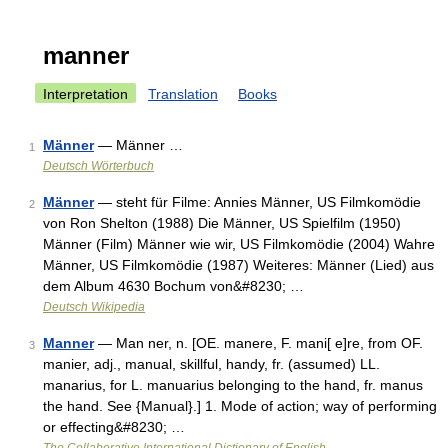
manner
Interpretation
Translation
Books
Männer
— Männer …
1
Deutsch Wörterbuch
Männer
— steht für Filme: Annies Männer, US Filmkomödie
2
von Ron Shelton (1988) Die Männer, US Spielfilm (1950)
Männer (Film) Männer wie wir, US Filmkomödie (2004) Wahre
Männer, US Filmkomödie (1987) Weiteres: Männer (Lied) aus
dem Album 4630 Bochum von&#8230; …
Deutsch Wikipedia
Manner
— Man ner, n. [OE. manere, F. mani[ e]re, from OF.
3
manier, adj., manual, skillful, handy, fr. (assumed) LL.
manarius, for L. manuarius belonging to the hand, fr. manus
the hand. See {Manual}.] 1. Mode of action; way of performing
or effecting&#8230; …