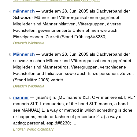
The Collaborative International Dictionary of English
männer.ch
— wurde am 28. Juni 2005 als Dachverband der
4
Schweizer Männer und Väterorganisationen gegründet.
Mitglieder sind Männerinitiativen, Vätergruppen, diverse
Fachstellen, gewinnorientierte Unternehmen wie auch
Einzelpersonen. Zurzeit (Stand Frühling&#8230; …
Deutsch Wikipedia
Männer.ch
— wurde am 28. Juni 2005 als Dachverband der
5
schweizerischen Männer und Väterorganisationen gegründet.
Mitglieder sind Männerbüros, Vätergruppen, verschiedene
Fachstellen und Initiativen sowie auch Einzelpersonen. Zurzeit
(Stand März 2008) vertritt …
Deutsch Wikipedia
manner
— [man′ər] n. [ME manere &LT; OFr maniere &LT; VL *
6
manaria &LT; L manuarius, of the hand &LT; manus, a hand:
see MANUAL] 1. a way or method in which something is done
or happens; mode or fashion of procedure 2. a) a way of
acting; personal, esp.&#8230; …
English World dictionary